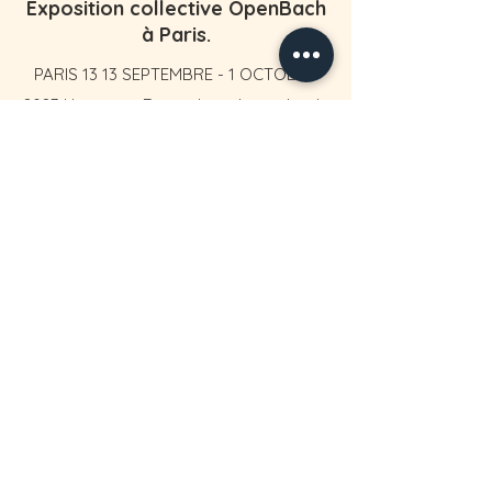
Exposition collective OpenBach
à Paris.
PARIS 13 13 SEPTEMBRE - 1 OCTOBRE
2023 Horaires : Du jeudi au dimanche de
14h à 19h Vernissage : Mercredi 13
septembre de 18h à 22h Finissage :
Mercredi 27 septembre de 18h à 22h 12
rue Jean-Sébastien Bach, 75013 Paris