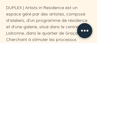
DUPLEX | Artists in Residence est un 
espace géré par des artistes, composé 
d'ateliers, d'un programme de résidence 
et d'une galerie, situé dans le centre de 
Lisbonne, dans le quartier de Graça.
Cherchant à stimuler les processus 
créatifs, l'expérimentation et la 
production plastique ainsi que le discours 
que ces dynamiques engendrent, 
DUPLEX se présente comme un territoire 
privilégié pour la coexistence de 
différents artistes, de différentes 
manières de créer et de différentes 
manières de penser l'œuvre d'art et son 
contexte.
Précédent
Suivant
contact@sabrinalaiolo.com