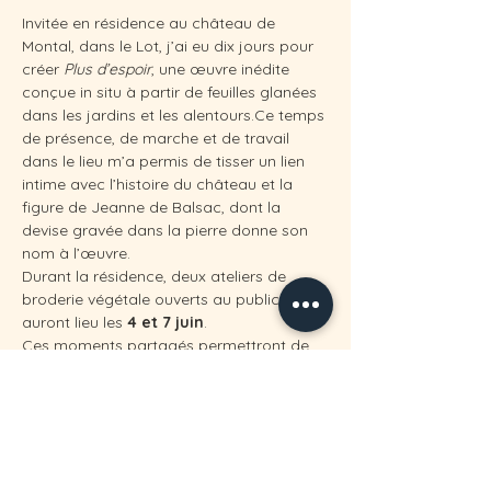
Invitée en résidence au château de 
Montal, dans le Lot, j’ai eu dix jours pour 
créer 
Plus d’espoir
, une œuvre inédite 
conçue in situ à partir de feuilles glanées 
dans les jardins et les alentours.Ce temps 
de présence, de marche et de travail 
dans le lieu m’a permis de tisser un lien 
intime avec l’histoire du château et la 
figure de Jeanne de Balsac, dont la 
devise gravée dans la pierre donne son 
nom à l’œuvre.
Durant la résidence, deux ateliers de 
broderie végétale ouverts au public 
auront lieu les 
4 et 7 juin
. 
Ces moments partagés permettront de 
découvrir le projet, de s’initier au geste et 
de faire dialoguer nos sensibilités autour 
du vivant et de la mémoire.
👉 
Réservation sur le site du château 
de Montal
👉 
Infos pratiques & 
programme 