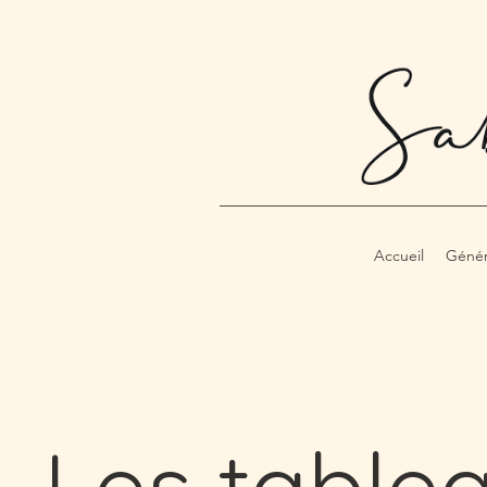
Accueil
Génér
Les table