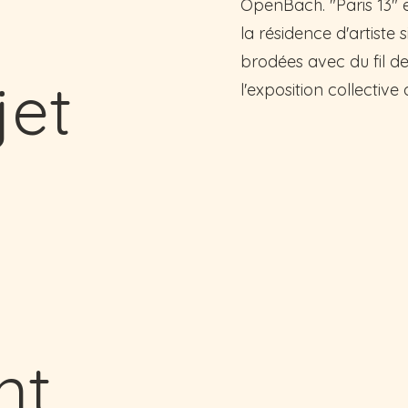
OpenBach. "Paris 13" 
la résidence d'artiste
brodées avec du fil d
jet
l'exposition collectiv
nt